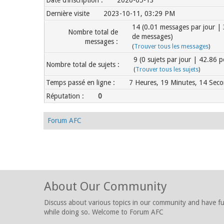
Date d’inscription :
2020-05-13
Dernière visite
2023-10-11, 03:29 PM
14 (0.01 messages par jour |
Nombre total de
de messages)
messages :
(
Trouver tous les messages
)
9 (0 sujets par jour | 42.86 
Nombre total de sujets :
(
Trouver tous les sujets
)
Temps passé en ligne :
7 Heures, 19 Minutes, 14 Sec
Réputation :
0
Forum AFC
About Our Community
Discuss about various topics in our community and have f
while doing so. Welcome to Forum AFC