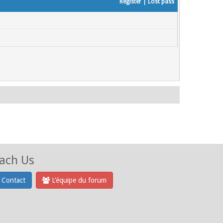
Register
|
Lost pass
ach Us
Contact
L’équipe du forum