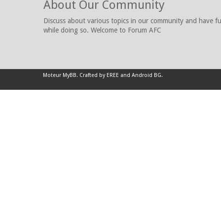
About Our Community
Discuss about various topics in our community and have f
while doing so. Welcome to Forum AFC
Moteur
MyBB
.
Crafted by EREE
and
Android BG
.