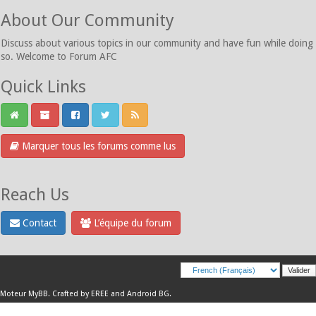
About Our Community
Discuss about various topics in our community and have fun while doing
so. Welcome to Forum AFC
Quick Links
Marquer tous les forums comme lus
Reach Us
Contact
L’équipe du forum
Moteur
MyBB
.
Crafted by EREE
and
Android BG
.