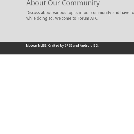
About Our Community
Discuss about various topics in our community and have f
while doing so. Welcome to Forum AFC
Moteur
MyBB
.
Crafted by EREE
and
Android BG
.