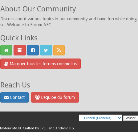
About Our Community
Discuss about various topics in our community and have fun while doing
so. Welcome to Forum AFC
Quick Links
Marquer tous les forums comme lus
Reach Us
Contact
L’équipe du forum
Moteur
MyBB
.
Crafted by EREE
and
Android BG
.