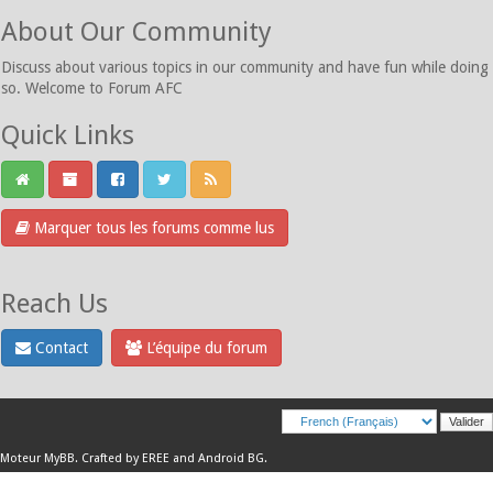
About Our Community
Discuss about various topics in our community and have fun while doing
so. Welcome to Forum AFC
Quick Links
Marquer tous les forums comme lus
Reach Us
Contact
L’équipe du forum
Moteur
MyBB
.
Crafted by EREE
and
Android BG
.