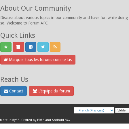
About Our Community
Discuss about various topics in our community and have fun while doing
so. Welcome to Forum AFC
Quick Links
Marquer tous les forums comme lus
Reach Us
Contact
L’équipe du forum
Moteur
MyBB
.
Crafted by EREE
and
Android BG
.