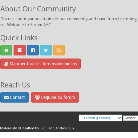
About Our Community
Discuss about various topics in our community and have fun while doing
so. Welcome to Forum AFC
Quick Links
Marquer tous les forums comme lus
Reach Us
Contact
L’équipe du forum
Moteur
MyBB
.
Crafted by EREE
and
Android BG
.