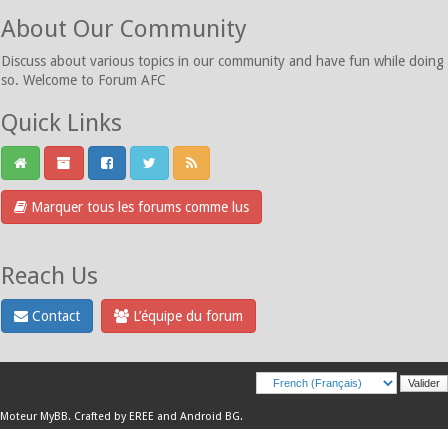
About Our Community
Discuss about various topics in our community and have fun while doing
so. Welcome to Forum AFC
Quick Links
Marquer tous les forums comme lus
Reach Us
Contact
L’équipe du forum
Moteur
MyBB
.
Crafted by EREE
and
Android BG
.