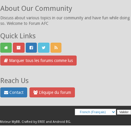
About Our Community
Discuss about various topics in our community and have fun while doing
so. Welcome to Forum AFC
Quick Links
Marquer tous les forums comme lus
Reach Us
Contact
L’équipe du forum
Moteur
MyBB
.
Crafted by EREE
and
Android BG
.