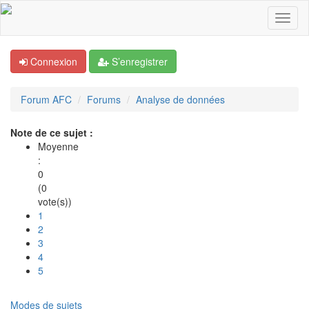
Connexion
S’enregistrer
Forum AFC
Forums
Analyse de données
Note de ce sujet :
Moyenne
:
0
(0
vote(s))
1
2
3
4
5
Modes de sujets