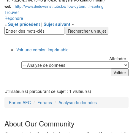
Ph: +32(0)2.764.75.48 (FlowJo analysis workstation room)
web :
http://www.deduveinstitute.be/flow-cytom...ll-sorting
Trouver
Répondre
«
Sujet précédent
|
Sujet suivant
»
Voir une version imprimable
Atteindre :
Utilisateur(s) parcourant ce sujet : 1 visiteur(s)
Forum AFC
Forums
Analyse de données
About Our Community