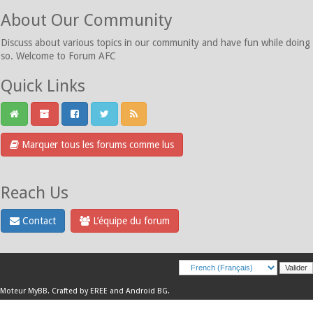
About Our Community
Discuss about various topics in our community and have fun while doing
so. Welcome to Forum AFC
Quick Links
Marquer tous les forums comme lus
Reach Us
Contact
L’équipe du forum
Moteur
MyBB
.
Crafted by EREE
and
Android BG
.