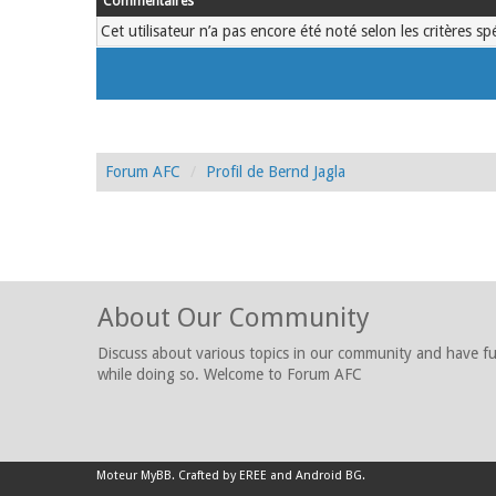
Commentaires
Cet utilisateur n’a pas encore été noté selon les critères sp
Forum AFC
Profil de Bernd Jagla
About Our Community
Discuss about various topics in our community and have f
while doing so. Welcome to Forum AFC
Moteur
MyBB
.
Crafted by EREE
and
Android BG
.