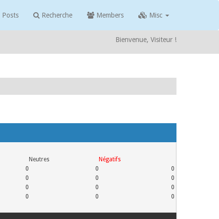
 Posts
Recherche
Members
Misc
Bienvenue, Visiteur !
Neutres
Négatifs
0
0
0
0
0
0
0
0
0
0
0
0