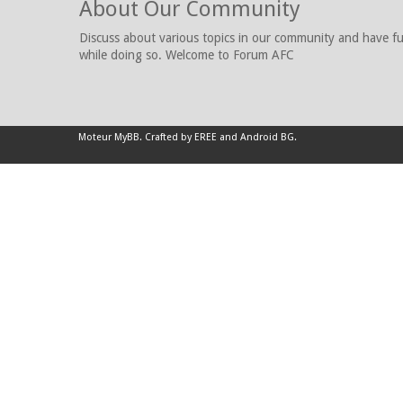
About Our Community
Discuss about various topics in our community and have f
while doing so. Welcome to Forum AFC
Moteur
MyBB
.
Crafted by EREE
and
Android BG
.