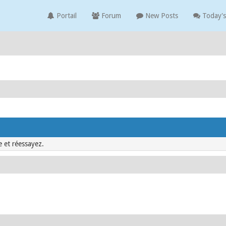
Portail
Forum
New Posts
Today's
e et réessayez.