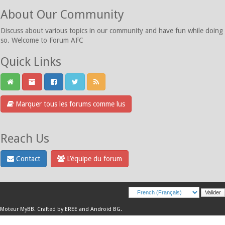
About Our Community
Discuss about various topics in our community and have fun while doing
so. Welcome to Forum AFC
Quick Links
Marquer tous les forums comme lus
Reach Us
Contact
L’équipe du forum
Moteur
MyBB
.
Crafted by EREE
and
Android BG
.