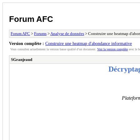
Forum AFC
Forum AFC
>
Forums
>
Analyse de données
> Construire une heatmap d'abo
Version complète :
Construire une heatmap d'abondance informative
Vous consultez actuellement la version basse qualité d’un document.
Voir la version complète
avec le b
SGranjeaud
Décrypta
Platefor