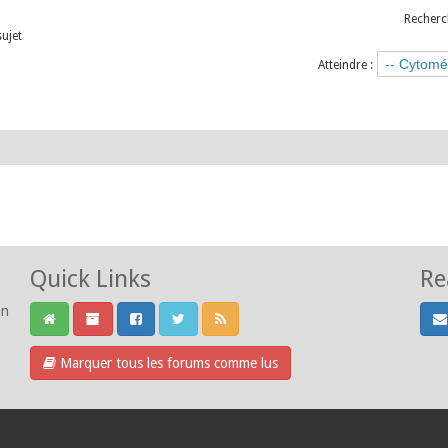
Recherc
sujet
Atteindre :
Quick Links
Re
un
Marquer tous les forums comme lus