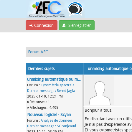
Connexion
S’enregistrer
Forum AFC
Derniers sujets
unmixing automatique 
unmixing automatique ou m...
Forum :
Cytométrie spectrale
Dernier message :
Bernd Jagla
2025-01-10, 12:21 PM
»
Réponses : 1
»
Affichages : 4,408
Bonjour à tous,
Nouveau logiciel - Scyan
En discutant avec un utilis
Forum :
Analyse de données
Je n'ai pas d'expérience ave
Dernier message :
SGranjeaud
Et vous cytometristes spe
2023-10-11, 03:29 PM