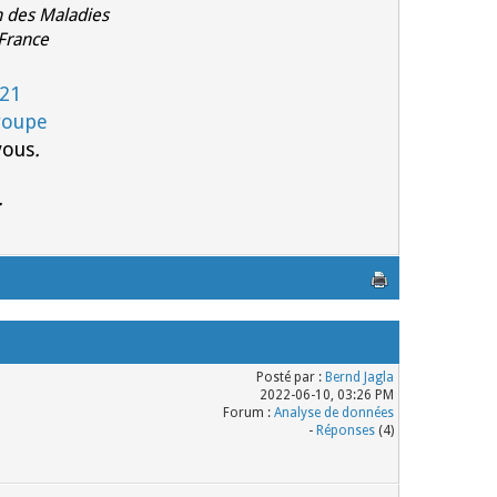
in des Maladies
 France
021
roupe
vous
.
.
Posté par :
Bernd Jagla
2022-06-10, 03:26 PM
Forum :
Analyse de données
-
Réponses
(4)