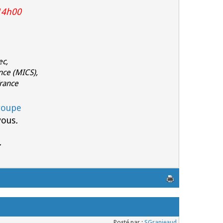
14h00
ec,
nce (MICS),
France
roupe
vous
.
.
Posté par :
SGranjeaud