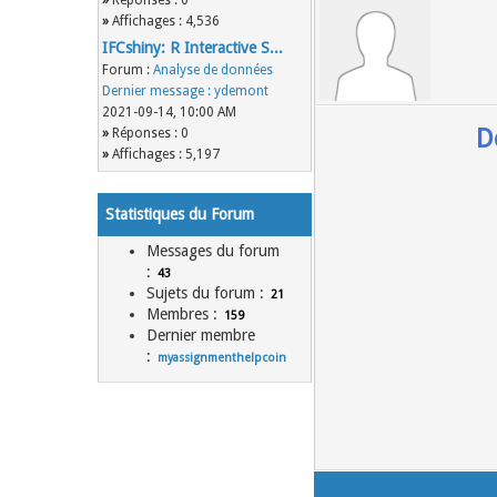
»
Réponses : 0
»
Affichages : 4,536
IFCshiny: R Interactive S...
Forum :
Analyse de données
Dernier message :
ydemont
2021-09-14, 10:00 AM
D
»
Réponses : 0
»
Affichages : 5,197
Statistiques du Forum
Messages du forum
:
43
Sujets du forum :
21
Membres :
159
Dernier membre
:
myassignmenthelpcoin