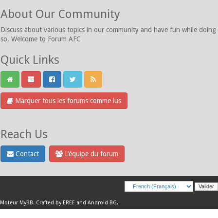
About Our Community
Discuss about various topics in our community and have fun while doing
so. Welcome to Forum AFC
Quick Links
Marquer tous les forums comme lus
Reach Us
Contact
L’équipe du forum
Moteur
MyBB
.
Crafted by EREE
and
Android BG
.