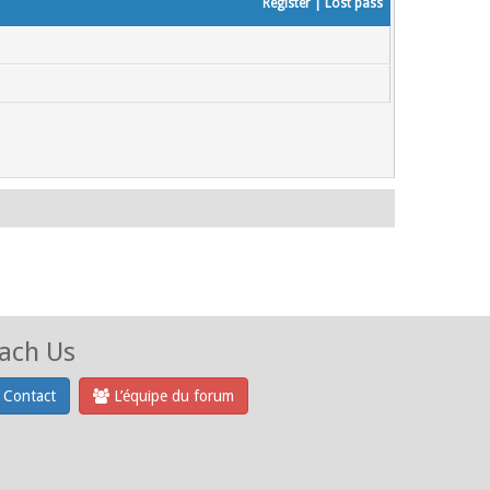
Register
|
Lost pass
ach Us
Contact
L’équipe du forum