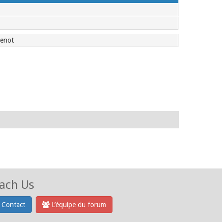
renot
ach Us
Contact
L’équipe du forum