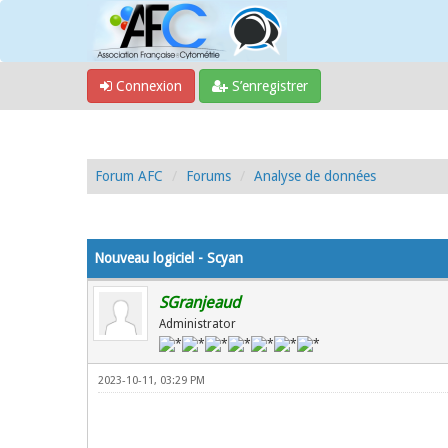
Connexion
S’enregistrer
Forum AFC
Forums
Analyse de données
Moyenne : 0 (0 vote(s))
1
2
3
4
5
Nouveau logiciel - Scyan
SGranjeaud
Administrator
2023-10-11, 03:29 PM