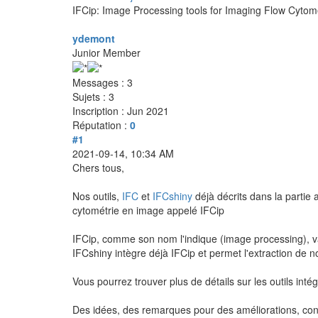
IFCip: Image Processing tools for Imaging Flow Cytom
ydemont
Junior Member
Messages : 3
Sujets : 3
Inscription : Jun 2021
Réputation :
0
#1
2021-09-14, 10:34 AM
Chers tous,
Nos outils,
IFC
et
IFCshiny
déjà décrits dans la partie
cytométrie en image appelé IFCip
IFCip, comme son nom l'indique (image processing), va p
IFCshiny intègre déjà IFCip et permet l'extraction de n
Vous pourrez trouver plus de détails sur les outils inté
Des idées, des remarques pour des améliorations, co