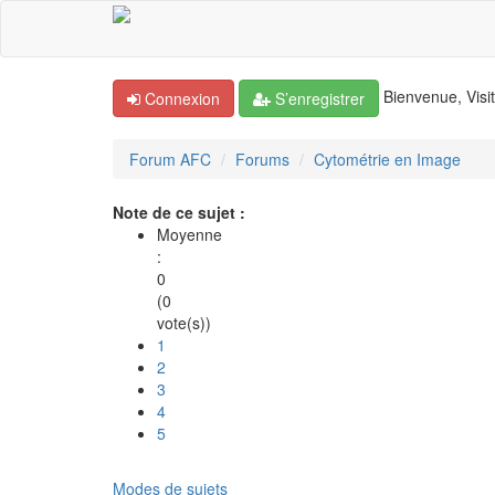
Bienvenue, Visit
Connexion
S’enregistrer
Forum AFC
Forums
Cytométrie en Image
Note de ce sujet :
Moyenne
:
0
(0
vote(s))
1
2
3
4
5
Modes de sujets