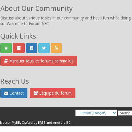
About Our Community
Discuss about various topics in our community and have fun while doing
so. Welcome to Forum AFC
Quick Links
Marquer tous les forums comme lus
Reach Us
Contact
L’équipe du forum
Moteur
MyBB
.
Crafted by EREE
and
Android BG
.