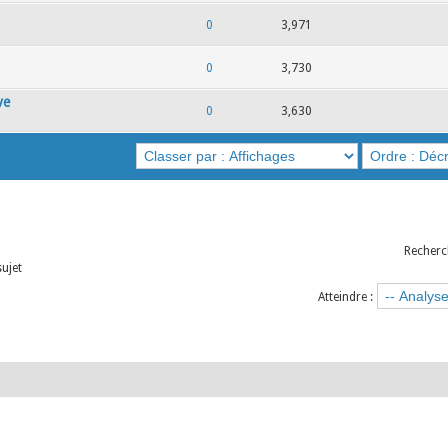
0
3,971
0
3,730
ve
0
3,630
Recherc
sujet
Atteindre :