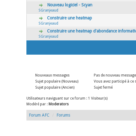
Nouveau logiciel - Scyan
0 Votes - 0 sur 5 en moyenne
1
2
3
4
5
SGranjeaud
Construire une heatmap
0 Votes - 0 sur 5 en moyenne
1
2
3
4
5
SGranjeaud
Construire une heatmap d'abondance informati
0 Votes - 0 sur 5 en moyenne
1
2
3
4
5
SGranjeaud
Nouveaux messages
Pas de nouveau message
Sujet populaire (Nouveau)
Vous avez participé à ce 
Sujet populaire (Ancien)
Sujet fermé
Utilisateurs naviguant sur ce forum : 1 Visiteur(s)
Modéré par :
Moderators
Forum AFC
Forums