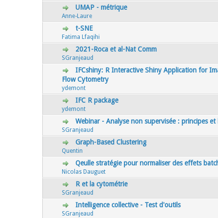
UMAP - métrique
0 Votes - 0 sur 5 en moyenne
1
2
3
4
5
Anne-Laure
t-SNE
0 Votes - 0 sur 5 en moyenne
1
2
3
4
5
Fatima Lfaqihi
2021-Roca et al-Nat Comm
0 Votes - 0 sur 5 en moyenne
1
2
3
4
5
SGranjeaud
IFCshiny: R Interactive Shiny Application for 
0 Votes - 0 sur 5 en moyenne
1
2
3
4
5
Flow Cytometry
ydemont
IFC R package
0 Votes - 0 sur 5 en moyenne
1
2
3
4
5
ydemont
Webinar - Analyse non supervisée : principes et l
0 Votes - 0 sur 5 en moyenne
1
2
3
4
5
SGranjeaud
Graph-Based Clustering
0 Votes - 0 sur 5 en moyenne
1
2
3
4
5
Quentin
Qeulle stratégie pour normaliser des effets batc
0 Votes - 0 sur 5 en moyenne
1
2
3
4
5
Nicolas Dauguet
R et la cytométrie
0 Votes - 0 sur 5 en moyenne
1
2
3
4
5
SGranjeaud
Intelligence collective - Test d'outils
0 Votes - 0 sur 5 en moyenne
1
2
3
4
5
SGranjeaud