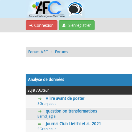
Connexion
S’enregistrer
Forum AFC
Forums
Analyse de données
Sujet
/
Auteur
A lire avant de poster
0 Votes - 0 sur 5 en moyenne
1
2
3
4
5
SGranjeaud
question on transformations
0 Votes - 0 sur 5 en moyenne
1
2
3
4
5
Bernd Jagla
Journal Club Lietchi et al. 2021
0 Votes - 0 sur 5 en moyenne
1
2
3
4
5
SGranjeaud