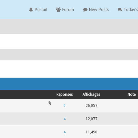
Portail
Forum
New Posts
Today's
Réponses
Affichages
Note
9
26,057
4
12,077
4
11,450