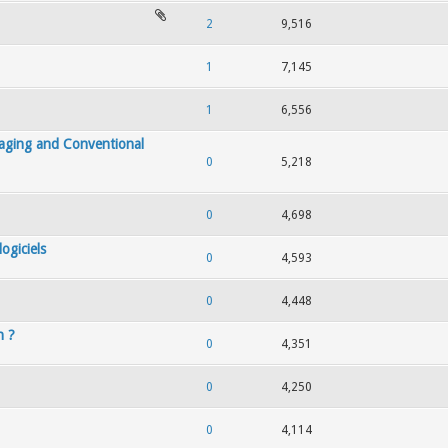
2
9,516
1
7,145
1
6,556
Imaging and Conventional
0
5,218
0
4,698
ogiciels
0
4,593
0
4,448
h ?
0
4,351
0
4,250
0
4,114