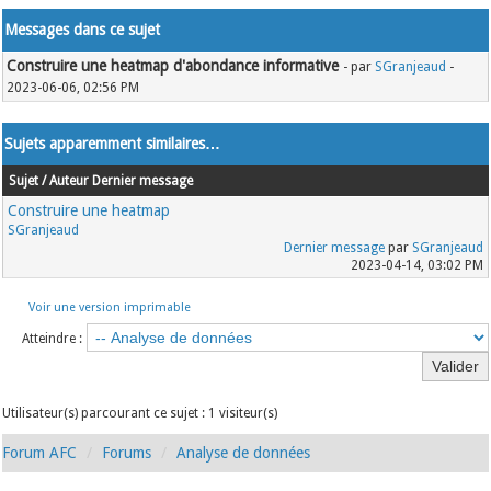
Messages dans ce sujet
Construire une heatmap d'abondance informative
- par
SGranjeaud
-
2023-06-06, 02:56 PM
Sujets apparemment similaires…
Sujet / Auteur
Dernier message
Construire une heatmap
SGranjeaud
Dernier message
par
SGranjeaud
2023-04-14, 03:02 PM
Voir une version imprimable
Atteindre :
Utilisateur(s) parcourant ce sujet : 1 visiteur(s)
Forum AFC
Forums
Analyse de données